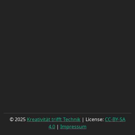
© 2025
Kreativität trifft Technik
| License:
CC-BY-SA
4.0
|
Impressum