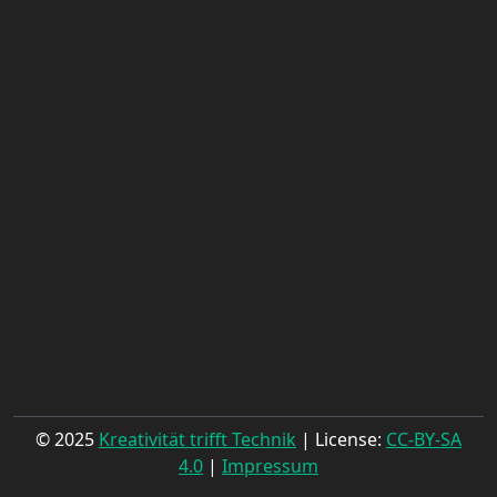
© 2025
Kreativität trifft Technik
| License:
CC-BY-SA
4.0
|
Impressum