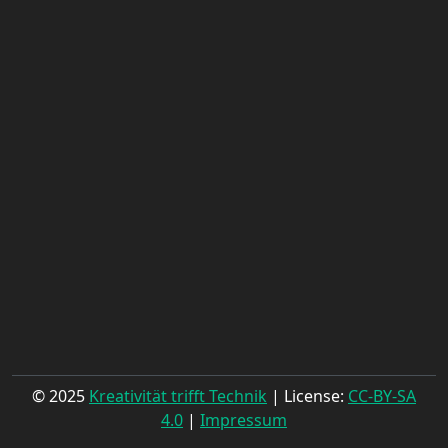
© 2025
Kreativität trifft Technik
| License:
CC-BY-SA
4.0
|
Impressum