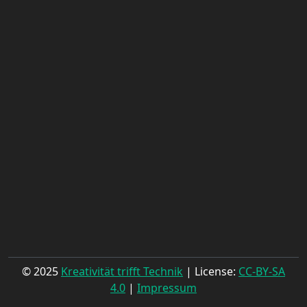
© 2025
Kreativität trifft Technik
| License:
CC-BY-SA
4.0
|
Impressum