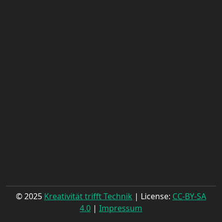
© 2025
Kreativität trifft Technik
| License:
CC-BY-SA
4.0
|
Impressum