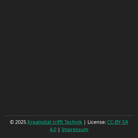
© 2025
Kreativität trifft Technik
| License:
CC-BY-SA
4.0
|
Impressum