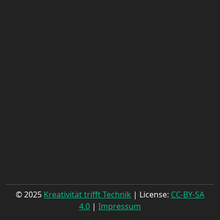
© 2025
Kreativität trifft Technik
| License:
CC-BY-SA
4.0
|
Impressum