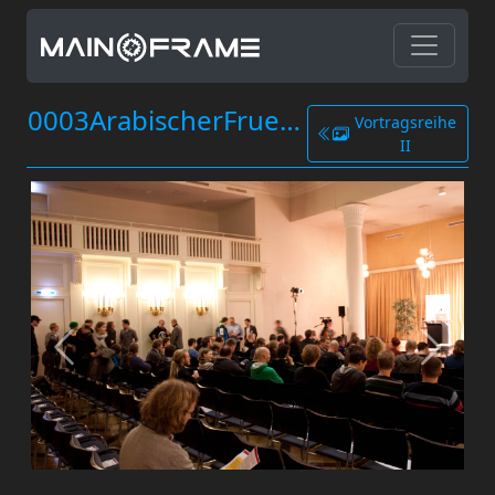
0003ArabischerFruehling.jpg
Vortragsreihe
II