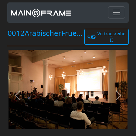
0012ArabischerFruehling.jpg
Vortragsreihe
II