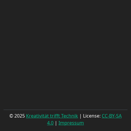
© 2025
Kreativität trifft Technik
| License:
CC-BY-SA
4.0
|
Impressum