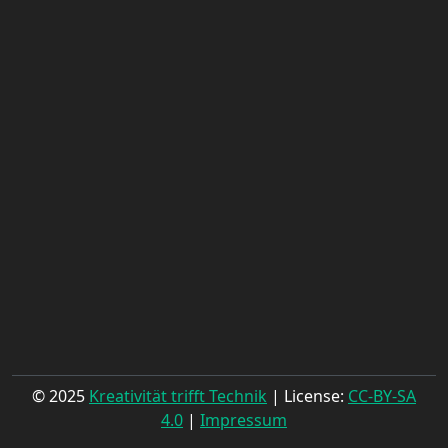
© 2025
Kreativität trifft Technik
| License:
CC-BY-SA
4.0
|
Impressum