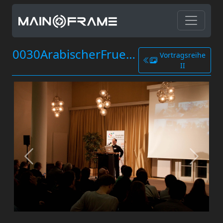
0030ArabischerFruehling.jpg
Vortragsreihe
II