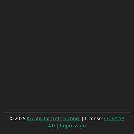
© 2025
Kreativität trifft Technik
| License:
CC-BY-SA
4.0
|
Impressum