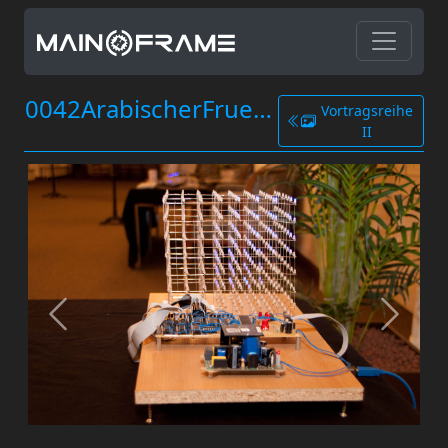
0042ArabischerFruehling.jpg
Vortragsreihe
II