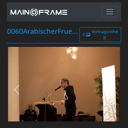
0060ArabischerFruehling.jpg
Vortragsreihe
II