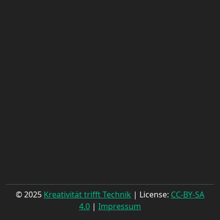
© 2025
Kreativität trifft Technik
| License:
CC-BY-SA
4.0
|
Impressum