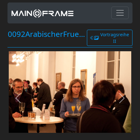
0092ArabischerFruehling.jpg
Vortragsreihe
II