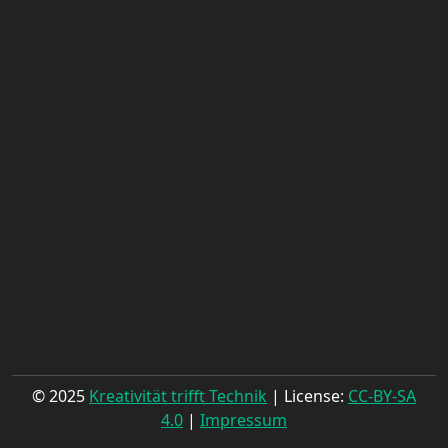
© 2025
Kreativität trifft Technik
| License:
CC-BY-SA
4.0
|
Impressum