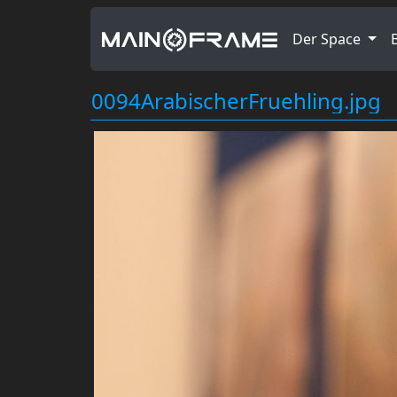
Der Space
0094ArabischerFruehling.jpg