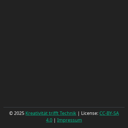
© 2025
Kreativität trifft Technik
| License:
CC-BY-SA
4.0
|
Impressum