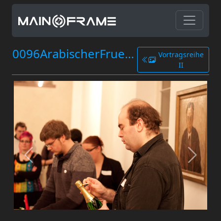
0096ArabischerFruehling.jpg
Vortragsreihe
II