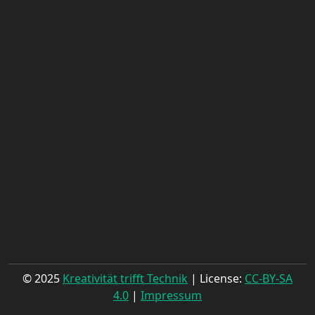
© 2025
Kreativität trifft Technik
| License:
CC-BY-SA
4.0
|
Impressum