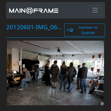
20120601-IMG_0663.jpg
Sommer im
Quartier