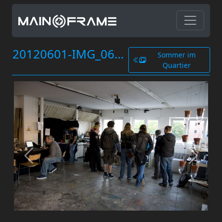
20120601-IMG_0663.jpg
Sommer im
Quartier