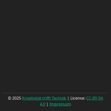
© 2025
Kreativität trifft Technik
| License:
CC-BY-SA
4.0
|
Impressum