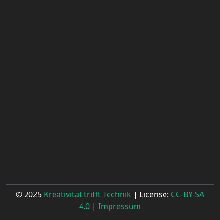
© 2025
Kreativität trifft Technik
| License:
CC-BY-SA
4.0
|
Impressum