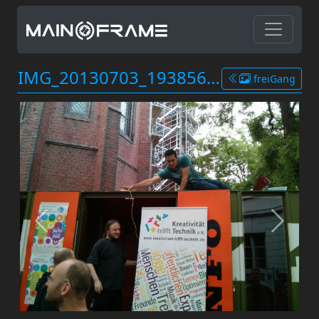
IMG_20130703_193856.JPG
freiGang