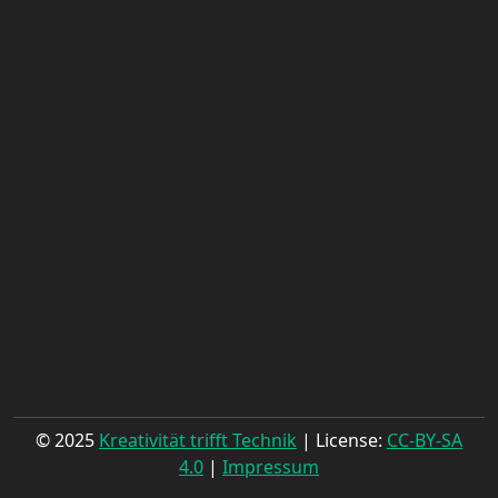
© 2025
Kreativität trifft Technik
| License:
CC-BY-SA
4.0
|
Impressum