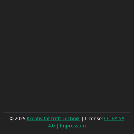
© 2025
Kreativität trifft Technik
| License:
CC-BY-SA
4.0
|
Impressum