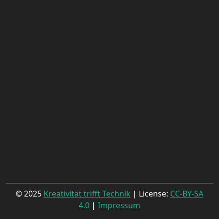
© 2025
Kreativität trifft Technik
| License:
CC-BY-SA
4.0
|
Impressum