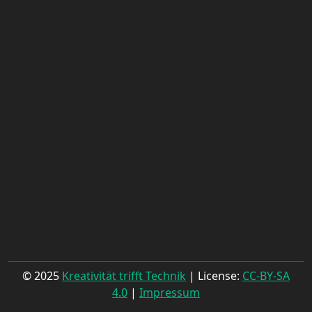
© 2025
Kreativität trifft Technik
| License:
CC-BY-SA
4.0
|
Impressum