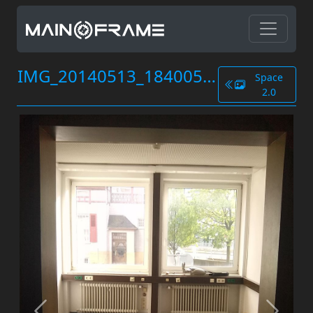
IMG_20140513_184005.jpg
Space
2.0