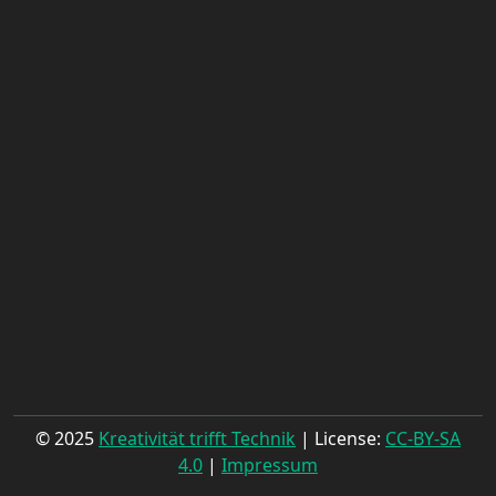
© 2025
Kreativität trifft Technik
| License:
CC-BY-SA
4.0
|
Impressum