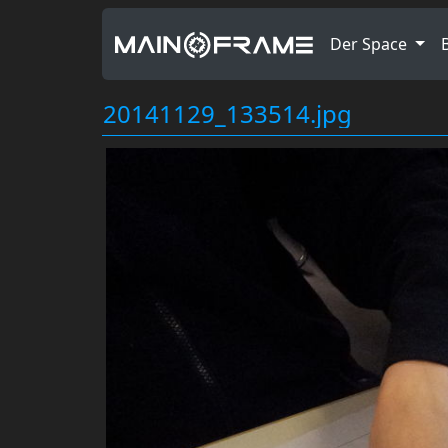
Der Space
20141129_133514.jpg