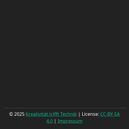
© 2025
Kreativität trifft Technik
| License:
CC-BY-SA
4.0
|
Impressum