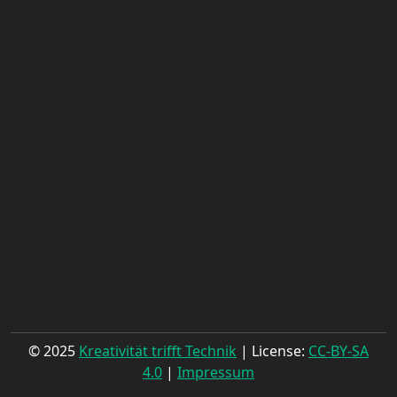
© 2025
Kreativität trifft Technik
| License:
CC-BY-SA
4.0
|
Impressum