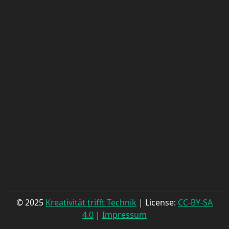
© 2025
Kreativität trifft Technik
| License:
CC-BY-SA
4.0
|
Impressum