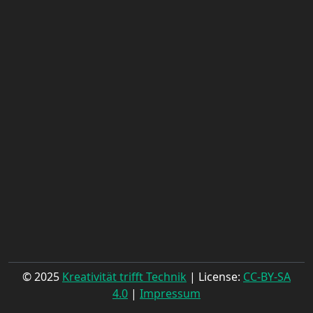
© 2025
Kreativität trifft Technik
| License:
CC-BY-SA
4.0
|
Impressum