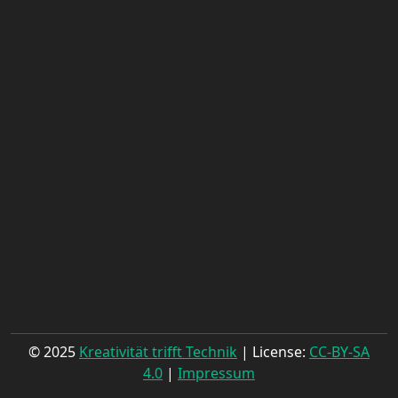
© 2025
Kreativität trifft Technik
| License:
CC-BY-SA
4.0
|
Impressum