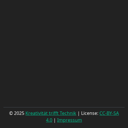
© 2025
Kreativität trifft Technik
| License:
CC-BY-SA
4.0
|
Impressum