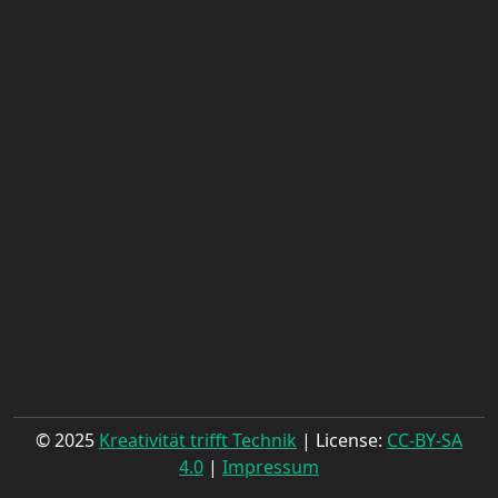
© 2025
Kreativität trifft Technik
| License:
CC-BY-SA
4.0
|
Impressum