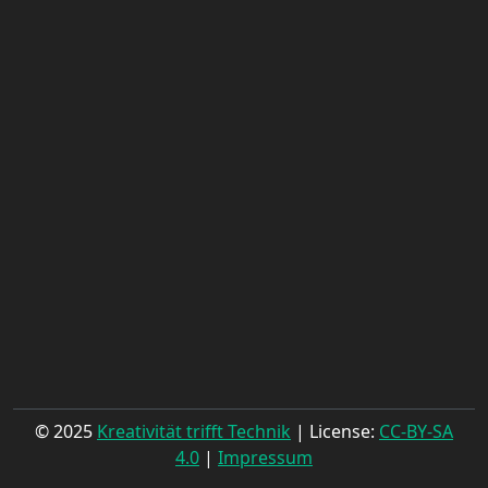
© 2025
Kreativität trifft Technik
| License:
CC-BY-SA
4.0
|
Impressum