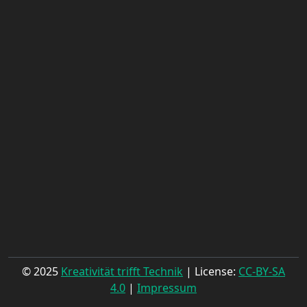
© 2025
Kreativität trifft Technik
| License:
CC-BY-SA
4.0
|
Impressum