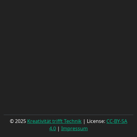
© 2025
Kreativität trifft Technik
| License:
CC-BY-SA
4.0
|
Impressum