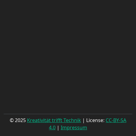
© 2025
Kreativität trifft Technik
| License:
CC-BY-SA
4.0
|
Impressum