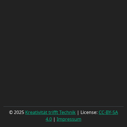
© 2025
Kreativität trifft Technik
| License:
CC-BY-SA
4.0
|
Impressum