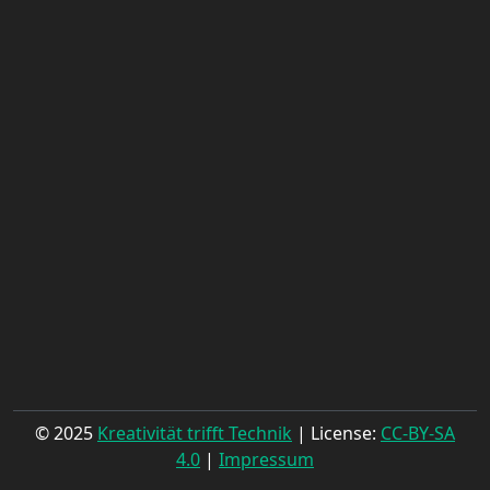
© 2025
Kreativität trifft Technik
| License:
CC-BY-SA
4.0
|
Impressum