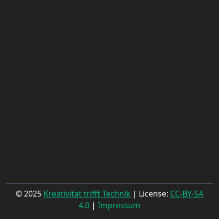
© 2025
Kreativität trifft Technik
| License:
CC-BY-SA
4.0
|
Impressum