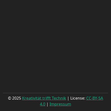
© 2025
Kreativität trifft Technik
| License:
CC-BY-SA
4.0
|
Impressum