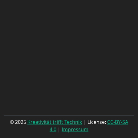
© 2025
Kreativität trifft Technik
| License:
CC-BY-SA
4.0
|
Impressum