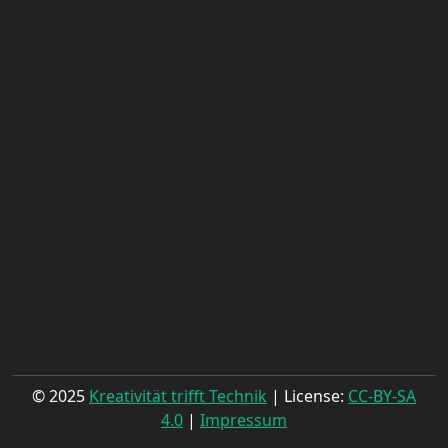
© 2025
Kreativität trifft Technik
| License:
CC-BY-SA
4.0
|
Impressum