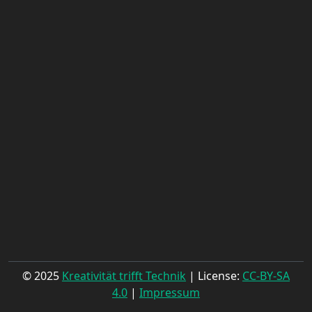
© 2025
Kreativität trifft Technik
| License:
CC-BY-SA
4.0
|
Impressum