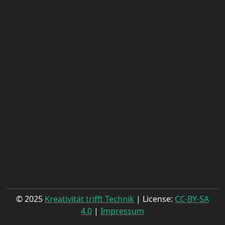
© 2025
Kreativität trifft Technik
| License:
CC-BY-SA
4.0
|
Impressum