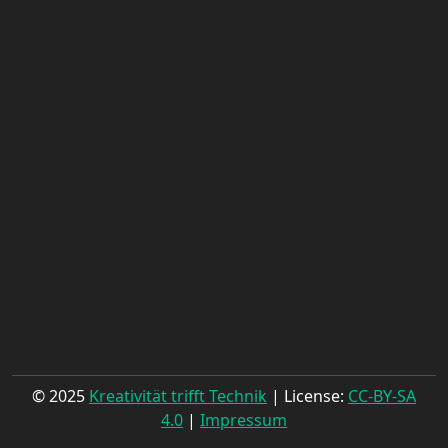
© 2025
Kreativität trifft Technik
| License:
CC-BY-SA
4.0
|
Impressum