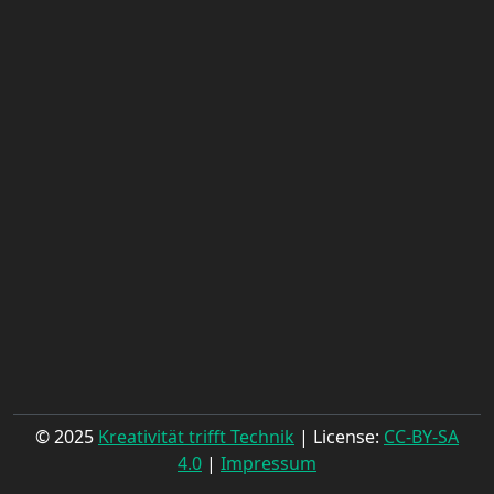
© 2025
Kreativität trifft Technik
| License:
CC-BY-SA
4.0
|
Impressum