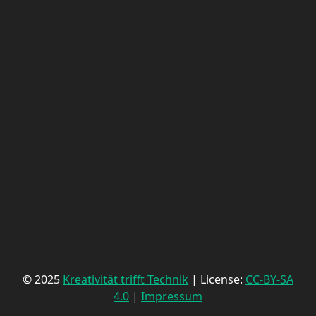
© 2025
Kreativität trifft Technik
| License:
CC-BY-SA
4.0
|
Impressum