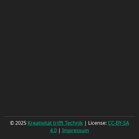
© 2025
Kreativität trifft Technik
| License:
CC-BY-SA
4.0
|
Impressum