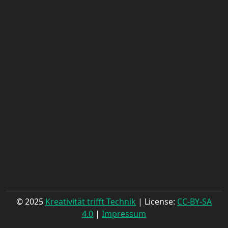
© 2025
Kreativität trifft Technik
| License:
CC-BY-SA
4.0
|
Impressum