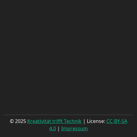
© 2025
Kreativität trifft Technik
| License:
CC-BY-SA
4.0
|
Impressum